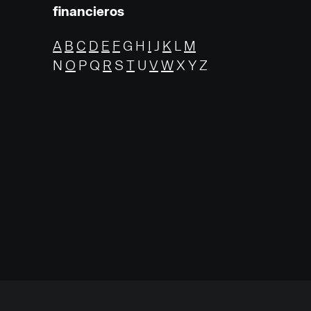
financieros
A
B
C
D
E
F
G H
I
J
K
L
M
N
O
P Q
R
S
T
U
V
W
X Y Z