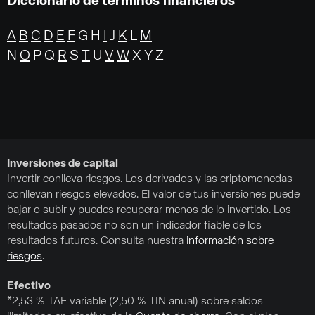
Diccionario de términos financieros
A
B
C
D
E
F
G H
I
J
K
L
M
N
O
P Q
R
S
T
U
V
W
X Y Z
Inversiones de capital
Invertir conlleva riesgos. Los derivados y las criptomonedas
conllevan riesgos elevados. El valor de tus inversiones puede
bajar o subir y puedes recuperar menos de lo invertido. Los
resultados pasados no son un indicador fiable de los
resultados futuros. Consulta nuestra
información sobre
riesgos
.
Efectivo
*2,53 % TAE variable (2,50 % TIN anual) sobre saldos